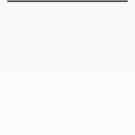
Unsere Leistungen nach
Unternehmensgröße
Bitte wählen Sie die für Ihr Unternehmen passende
Kategorie.
Unternehmen
bis 20 Beschäftigte
Auch kleinere Unternehmen müssen die
DSGVO beachten.
Die Anforderungen sind geringer, dennoch ist
eine saubere Grundstruktur notwendig.