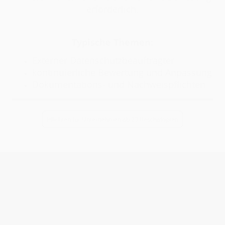
erforderlich.
Typische Themen:
Externer Datenschutzbeauftragter
kontinuierliche Bewertung und Anpassung
Dokumentations- und Nachweispflichten
Pflichten für Unternehmen ab 20 Beschäftigten
Unternehmen
ab 50 Beschäftigte
Ab dieser Größe entstehen zusätzliche
gesetzliche Verpflichtungen und