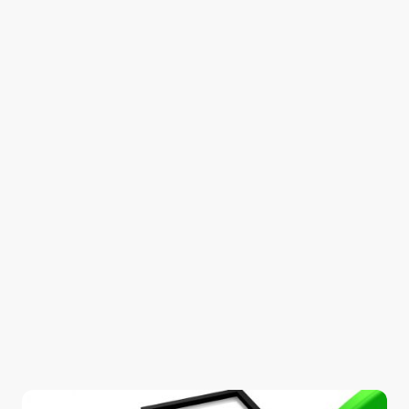
Nachweispflichten – insbesondere im
Hinweisgeberschutz.
Typische Themen:
Externer Datenschutzbauftragter
Interne Meldestelle (HinSchG)
Nachweisbarer Betrieb der Prozesse
Pflichten für Unternehmen ab 50 Beschäftigten