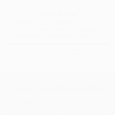
Typische Themen:
DSGVO-Basisdokumentation
Übersicht über Datenverarbeitungen
Vorbereitung auf zukünftiges Wachstum
Zum Startpaket für kleine Unternehmen
Unternehmen
ab 20 Beschäftigte
Mit steigender Mitarbeiterzahl nehmen auch
die Datenschutz-anforderungen deutlich zu.
In vielen Fällen ist eine strukturierte Betreuung