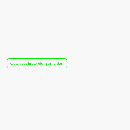
Klären Sie Ihre Situation
unverbindlich
Wenn Sie unsicher sind, welche Pflichten für
Ihr Unternehmen gelten, klären wir dies gerne
gemeinsam.
Kostenlose Erstprüfung anfordern