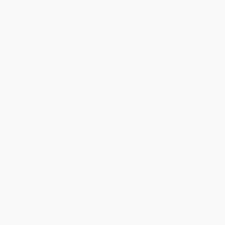
(72h)
Statusbericht (halbjährlich)
Tätigkeitsbericht (jährlich)
ab 79 €
/ Monat
Jetzt anfragen
DSB advanced
Unternehmen mit mehr als 100 Beschäftigten
Beauftragung als externer Datenschutzbeauftragter