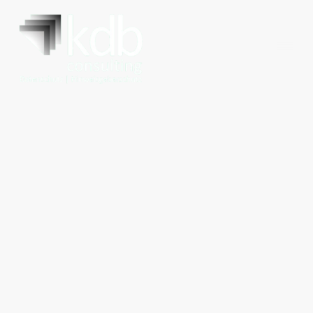
Datenschutz &
Compliance sind kein
Einmalprojekt.
Wer gesetzliche Pflichten ernst nimmt, braucht klare