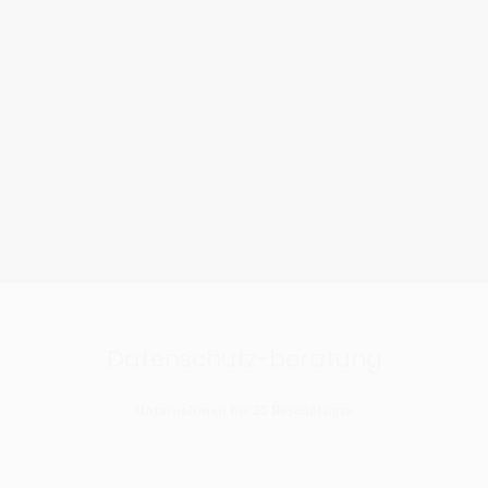
Prozesse, feste Ansprechpartner und eine saubere
Dokumentation.
Genau so arbeiten wir – strukturiert, nachvollziehbar
und mit planbaren Kosten.
Wir verkaufen keine „Alibi-Lösungen“, sondern
übernehmen Verantwortung.
Pakete für Datenschutz
Datenschutz-beratung
Unternehmen bis 20 Beschäftigte