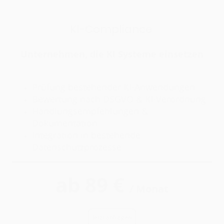
KI-Compliance
Unternehmen, die KI Systeme einsetzen
Prüfung bestehender KI-Anwendungen
Bewertung nach DSGVO & KI-Verordnung
Handlungsempfehlungen &
Dokumentation
Integration in bestehende
Datenschutzprozesse
ab 89 €
/ Monat
Jetzt anfragen