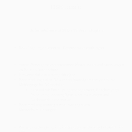
DSB basic
Unternehmen mit 20 bis 99 Beschäftigten
Beauftragung als externer Datenschutzbeauftragter
Aktive Weitergabe von relevanten Neuerungen und Änderungen
im Bereich Datenschutz
Hinweise auf Aktualitätsprüfungen
Bereitstellung online Dokumentenmanagementsystem inkl.
Meldewege für DS Vorfälle
optional mit Einwilligungsmanagement, Beschäftigten
Portal mit eLearning Basis-Unterweisungen und
Nachweisdokumentation
Bereitstellung umfangreicher Vorlagen und
Musterformulierungen
Vorhaltung der rechtzeitigen Reaktion bei Datenschutzvorfällen